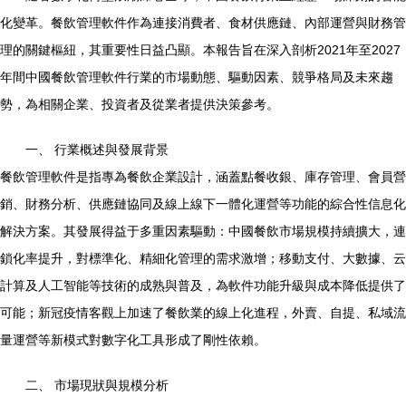
化變革。餐飲管理軟件作為連接消費者、食材供應鏈、內部運營與財務管
理的關鍵樞紐，其重要性日益凸顯。本報告旨在深入剖析2021年至2027
年間中國餐飲管理軟件行業的市場動態、驅動因素、競爭格局及未來趨
勢，為相關企業、投資者及從業者提供決策參考。
一、 行業概述與發展背景
餐飲管理軟件是指專為餐飲企業設計，涵蓋點餐收銀、庫存管理、會員營
銷、財務分析、供應鏈協同及線上線下一體化運營等功能的綜合性信息化
解決方案。其發展得益于多重因素驅動：中國餐飲市場規模持續擴大，連
鎖化率提升，對標準化、精細化管理的需求激增；移動支付、大數據、云
計算及人工智能等技術的成熟與普及，為軟件功能升級與成本降低提供了
可能；新冠疫情客觀上加速了餐飲業的線上化進程，外賣、自提、私域流
量運營等新模式對數字化工具形成了剛性依賴。
二、 市場現狀與規模分析