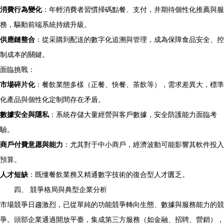
消費行為變化
：年輕消費者習慣掃碼點餐、支付，并期待個性化推薦與服
務，驅動前端系統持續升級。
供應鏈整合
：從采購到配送的數字化追溯與管理，成為保障食品安全、控
制成本的關鍵。
面臨挑戰：
市場碎片化
：餐飲業態多樣（正餐、快餐、茶飲等），需求差異大，標準
化產品與個性化定制間存在矛盾。
數據安全與隱私
：系統存儲大量經營與客戶數據，安全防護能力面臨考
驗。
商戶付費意愿與能力
：尤其對于中小商戶，經濟波動可能影響其軟件投入
預算。
人才短缺
：既懂餐飲業務又精通數字技術的復合型人才匱乏。
四、 競爭格局與典型企業分析
市場競爭日趨激烈，已從單純的功能競爭轉向生態、數據與服務能力的競
爭。頭部企業通過開放平臺，集成第三方服務（如金融、招聘、營銷），