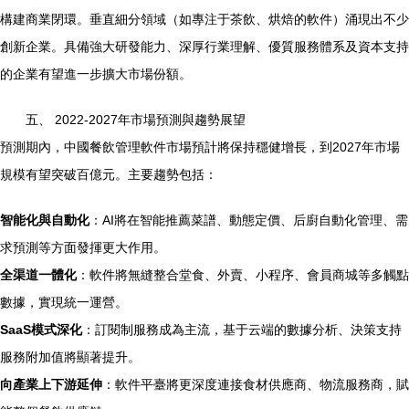
構建商業閉環。垂直細分領域（如專注于茶飲、烘焙的軟件）涌現出不少
創新企業。具備強大研發能力、深厚行業理解、優質服務體系及資本支持
的企業有望進一步擴大市場份額。
五、 2022-2027年市場預測與趨勢展望
預測期內，中國餐飲管理軟件市場預計將保持穩健增長，到2027年市場
規模有望突破百億元。主要趨勢包括：
智能化與自動化
：AI將在智能推薦菜譜、動態定價、后廚自動化管理、需
求預測等方面發揮更大作用。
全渠道一體化
：軟件將無縫整合堂食、外賣、小程序、會員商城等多觸點
數據，實現統一運營。
SaaS模式深化
：訂閱制服務成為主流，基于云端的數據分析、決策支持
服務附加值將顯著提升。
向產業上下游延伸
：軟件平臺將更深度連接食材供應商、物流服務商，賦