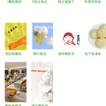
《餐飲業經
5批次食品
樹之披薩工
外賣與堂食
營管理辦
檢出農獸藥
廠公益店
并舉，餐飲
法》對餐飲
殘留，消費
子境設計下
商超迎復蘇
服務的規范
者應警惕！
的餐飲空
與影響
附詳細名單
間，以
與餐飲服務
Discuz驅動
警示
的創新餐飲
管理
美諾基餐飲
閔行食品
福州餐飲管
包子速凍食
管理 用影
飲料價格
理公司巡禮
品 批發采
像記錄專
閔行食品
與大數據時
購指南與餐
業，以管理
飲料圖片
代下的餐飲
飲管理策略
鑄就卓越
閔行食品
業變革——
飲料批發
聚焦異合食
閔行食品
品餐飲網
飲料廠家
餐飲服務熱
酒店餐飲管