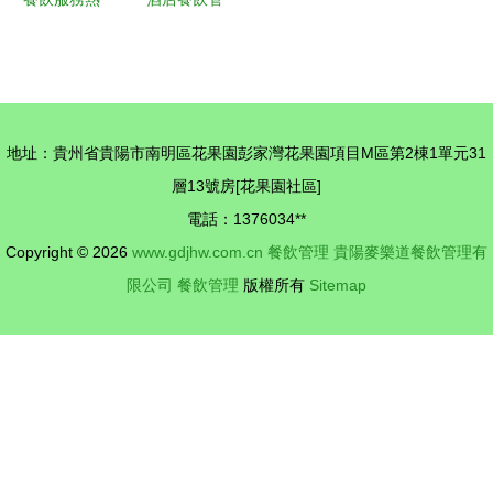
閔行食品
點事件追蹤
理演示課
飲料第2頁
與管理制度
卓越餐飲服
深度解析
務的關鍵要
素與實踐策
地址：貴州省貴陽市南明區花果園彭家灣花果園項目M區第2棟1單元31
略
層13號房[花果園社區]
電話：1376034**
Copyright © 2026
www.gdjhw.com.cn
餐飲管理
貴陽麥樂道餐飲管理有
限公司
餐飲管理
版權所有
Sitemap