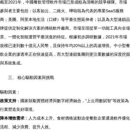
截至2021年，中國餐飲管理軟件市場已形成較為清晰的競爭梯隊。市場
參與者主要包括：以客如云、二維火、嘩啦啦為代表的專業SaaS服務
商；美團、阿里本地生活（口碑）等平臺生態延伸者；以及為大型連鎖品
牌提供定制化解決方案的傳統軟件廠商。市場呈現從單一功能工具向全場
景、一體化智能運營平臺演進的特征。根據初步調研數據，2021年市場
規模已達到數十億元人民幣，且保持年均20%以上的高速增長。中小型餐
飲企業的滲透率正在快速提高，而大型連鎖集團則更注重數據的深度挖掘
與系統集成。
三、 核心驅動因素與挑戰
驅動因素：
政策支持
：國家鼓勵實體經濟與數字經濟融合，“上云用數賦智”等政策為
行業營造良好環境。
降本增效需求
：人力成本上升、食材價格波動迫使餐飲企業通過軟件優化
流程、減少浪費、提升人效。