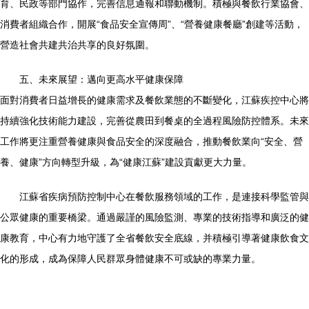
育、民政等部門協作，完善信息通報和聯動機制。積極與餐飲行業協會、
消費者組織合作，開展“食品安全宣傳周”、“營養健康餐廳”創建等活動，
營造社會共建共治共享的良好氛圍。
五、未來展望：邁向更高水平健康保障
面對消費者日益增長的健康需求及餐飲業態的不斷變化，江蘇疾控中心將
持續強化技術能力建設，完善從農田到餐桌的全過程風險防控體系。未來
工作將更注重營養健康與食品安全的深度融合，推動餐飲業向“安全、營
養、健康”方向轉型升級，為“健康江蘇”建設貢獻更大力量。
江蘇省疾病預防控制中心在餐飲服務領域的工作，是連接科學監管與
公眾健康的重要橋梁。通過嚴謹的風險監測、專業的技術指導和廣泛的健
康教育，中心有力地守護了全省餐飲安全底線，并積極引導著健康飲食文
化的形成，成為保障人民群眾身體健康不可或缺的專業力量。