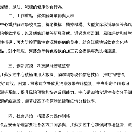
減鹽、減油、減糖的健康飲食行為。
二、工作重點：聚焦關鍵環節與人群
中心重點關注學校食堂、養老機構、醫療機構、大型宴席承辦單位等高風
險餐飲場所，以及網絡訂餐等新興業態。通過專項監測、風險評估和針對
性指導，著力防控群體性食源性疾病的發生。結合江蘇地域飲食文化特
點，對小龍蝦、河豚魚等特色餐飲的加工安全提供專業技術建議。
三、創新實踐：科技賦能智慧監管
江蘇疾控中心積極運用大數據、物聯網等現代信息技術，推動“智慧食
安”建設。例如，探索建立餐飲具消毒效果在線監測、中央廚房全鏈條追
溯等系統，提升風險預警和快速反應能力。中心還加強食源性疾病分子溯
源網絡建設，顯著提高了病原體追蹤和疫情分析效率。
四、社會共治：構建多元協作網絡
食品安全治理需要社會各方共同參與。江蘇疾控中心加強與市場監管、教