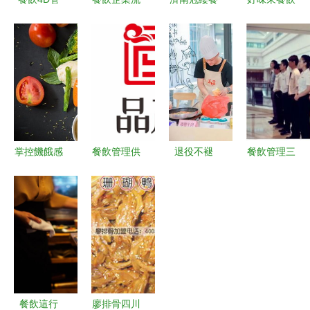
理 提升效
程管理 高
飲管理 專
專業廣州工
率與品質的
效服務的關
業餐飲服務
廠食堂承
秘訣在餐飲
鍵路徑
賦能行業發
包，貼心蔬
管理中的實
展
菜配送服務
踐與價值
掌控饑餓感
餐飲管理供
退役不褪
餐飲管理三
借助食物的
應商黃頁
色，他們這
板斧 績效
熱效應優化
聚焦行業優
樣在餐飲管
數據化、產
跑者餐飲管
質制造商與
理中彰顯軍
品口味標準
理
服務商
人本色
化、體驗超
預期價值轉
化價值成交
秒殺策略運
餐飲這行
廖排骨四川