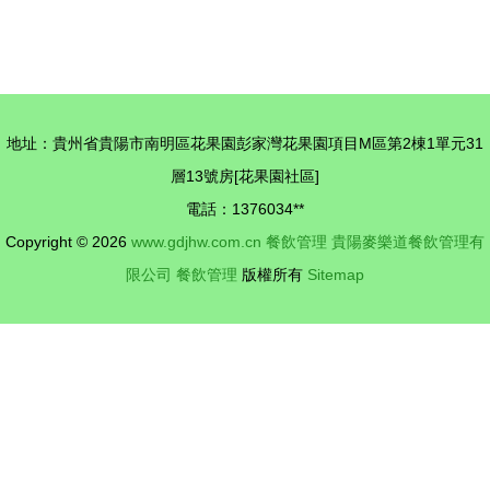
營決策記錄
當，管理就
品牌再擴版
存檔生成倒
占了五成
圖，淮安新
推復盤前置
——與恰亦
店簽約成功
到人
碗聊餐飲管
共啟餐飲新
地址：貴州省貴陽市南明區花果園彭家灣花果園項目M區第2棟1單元31
理的要訣
篇章
層13號房[花果園社區]
電話：1376034**
Copyright © 2026
www.gdjhw.com.cn
餐飲管理
貴陽麥樂道餐飲管理有
限公司
餐飲管理
版權所有
Sitemap