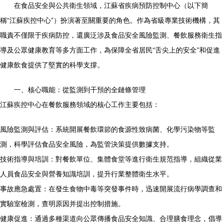
在食品安全與公共衛生領域，江蘇省疾病預防控制中心（以下簡
稱“江蘇疾控中心”）扮演著至關重要的角色。作為省級專業技術機構，其
職責不僅限于疾病防控，還廣泛涉及食品安全風險監測、餐飲服務衛生指
導及公眾健康教育等多方面工作，為保障全省居民“舌尖上的安全”和促進
健康飲食提供了堅實的科學支撐。
一、核心職能：從監測到干預的全鏈條管理
江蘇疾控中心在餐飲服務領域的核心工作主要包括：
風險監測與評估：系統開展餐飲環節的食源性致病菌、化學污染物等監
測，科學評估食品安全風險，為監管決策提供數據支持。
技術指導與培訓：對餐飲單位、集體食堂等進行衛生規范指導，組織從業
人員食品安全與營養知識培訓，提升行業整體衛生水平。
事故應急處置：在發生食物中毒等突發事件時，迅速開展流行病學調查和
實驗室檢測，查明原因并提出控制措施。
健康促進：通過多種渠道向公眾傳播食品安全知識、合理膳食理念，倡導